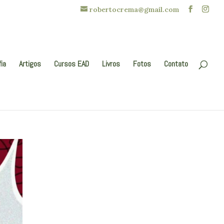
robertocrema@gmail.com
fia
Artigos
Cursos EAD
Livros
Fotos
Contato