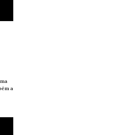
 uma
mbém a